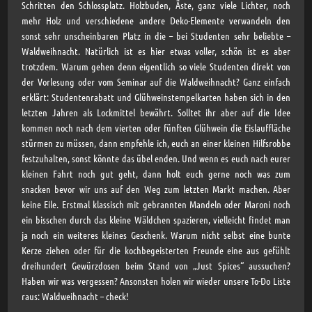
Schritten den Schlossplatz. Holzbuden, Äste, ganz viele Lichter, noch
mehr Holz und verschiedene andere Deko-Elemente verwandeln den
sonst sehr unscheinbaren Platz in die – bei Studenten sehr beliebte –
Waldweihnacht. Natürlich ist es hier etwas voller, schön ist es aber
trotzdem. Warum gehen denn eigentlich so viele Studenten direkt von
der Vorlesung oder vom Seminar auf die Waldweihnacht? Ganz einfach
erklärt: Studentenrabatt und Glühweinstempelkarten haben sich in den
letzten Jahren als Lockmittel bewährt. Solltet ihr aber auf die Idee
kommen noch nach dem vierten oder fünften Glühwein die Eislauffläche
stürmen zu müssen, dann empfehle ich, euch an einer kleinen Hilfsrobbe
festzuhalten, sonst könnte das übel enden. Und wenn es euch nach eurer
kleinen Fahrt noch gut geht, dann holt euch gerne noch was zum
snacken bevor wir uns auf den Weg zum letzten Markt machen. Aber
keine Eile. Erstmal klassisch mit gebrannten Mandeln oder Maroni noch
ein bisschen durch das kleine Wäldchen spazieren, vielleicht findet man
ja noch ein weiteres kleines Geschenk. Warum nicht selbst eine bunte
Kerze ziehen oder für die kochbegeisterten Freunde eine aus gefühlt
dreihundert Gewürzdosen beim Stand von „Just Spices“ aussuchen?
Haben wir was vergessen? Ansonsten holen wir wieder unsere To-Do Liste
raus: Waldweihnacht – check!