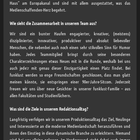
Haus” am Europakanal und sind mit allem ausgestattet, was das
Medienschaffenden-Herz begehrt.
Wie sieht die Zusammenarbeit in unserem Team aus?
Wir sind ein bunter Haufen engagierter, kreativer, (meistens)
disziplinierter, innovativer, produktiver und absolut liebevoller
Menschen, die nebenbei auch noch einen sehr stilvollen Sinn für Humor
haben. Jedes Teammitglied bringt durch seine besonderen
Charakterzeichnungen etwas Neues mit in die Runde, weshalb bei uns
auch jede:r mit genau dieser Einzigartigkeit einen Platz findet. Bei
funklust werden so enge Freundschaften geschlossen, dass man glatt
meinen könnte, sie entspringen einer 90er-Jahre-Sitcom. Jederzeit
freuen wir uns über neue Gesichter in unserer funklust-Familie – aus
allen Fakultäten und Studienfächern.
Was sind die Ziele in unserem Redaktionsalltag?
Langfristig verfolgen wir in unserem Produktionsalltag das Ziel, Neulinge
und Interessierte an die moderne Medienlandschaft heranzuführen und
ihnen den Einstieg in diese dynamische Branche zu erleichtern. Niemand
wird bei uns alleine gelassen. Im Vordergrund steht dabei auch immer