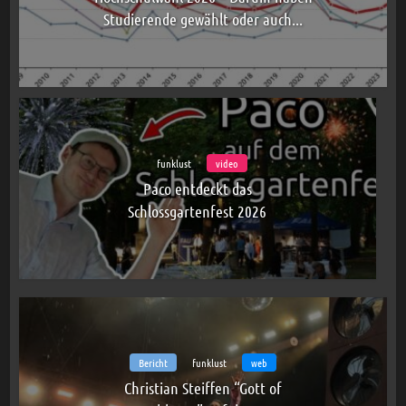
Studierende gewählt oder auch...
funklust
video
Paco entdeckt das
Schlossgartenfest 2026
Bericht
funklust
web
Christian Steiffen “Gott of