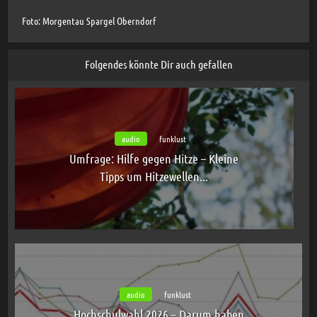
Foto: Morgentau Spargel Oberndorf
Folgendes könnte Dir auch gefallen
audio
funklust
Umfrage: Hilfe gegen Hitze – Kleine
Tipps um Hitzewellen...
audio
funklust
Hochschulwahl 2026 – Darum haben