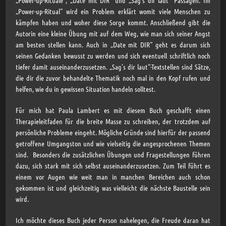
„Power-up-Rituale“, „Date mit DIR“ und „Sag’s dir laut“ Passagen. Im
„Power-up-Ritual“ wird ein Problem erklärt womit viele Menschen zu
kämpfen haben und woher diese Sorge kommt. Anschließend gibt die
Autorin eine kleine Übung mit auf dem Weg, wie man sich seiner Angst
am besten stellen kann. Auch in „Date mit DIR“ geht es darum sich
seinen Gedanken bewusst zu werden und sich eventuell schriftlich noch
tiefer damit auseinanderzusetzen. „Sag’s dir laut“-Textstellen sind Sätze,
die dir die zuvor behandelte Thematik noch mal in den Kopf rufen und
helfen, wie du in gewissen Situation handeln solltest.
Für mich hat Paula Lambert es mit diesem Buch geschafft einen
Therapieleitfaden für die breite Masse zu schreiben, der trotzdem auf
persönliche Probleme eingeht. Mögliche Gründe sind hierfür der passend
getroffene Umgangston und wie vielseitig die angesprochenen Themen
sind. Besonders die zusätzlichen Übungen und Fragestellungen führen
dazu, sich stark mit sich selbst auseinanderzusetzen. Zum Teil führt es
einem vor Augen wie weit man in manchen Bereichen auch schon
gekommen ist und gleichzeitig was vielleicht die nächste Baustelle sein
wird.
Ich möchte dieses Buch jeder Person nahelegen, die Freude daran hat