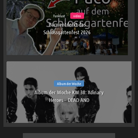
funklust
video
Paco entdeckt das
Schlossgartenfest 2026
Album der Woche
Album der Woche KW 30: Xdinary
Heroes – DEAD AND