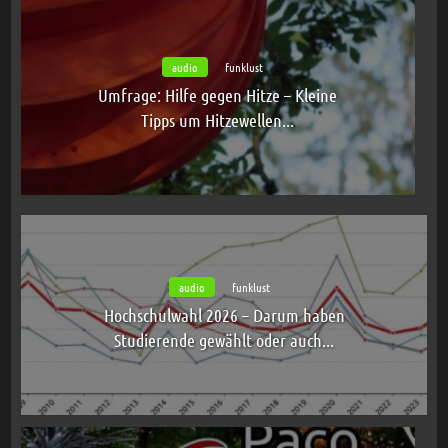
audio
funklust
Umfrage: Hilfe gegen Hitze – Kleine
Tipps um Hitzewellen...
audio
funklust
Hochschulwahl 2026 – Darum haben
Studierende gewählt oder auch...