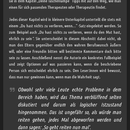
sie in dem Kapitel „Deine Taschenlampe“ Tipps mit auf den Weg, wie man
einen für sich passenden Therapeuten oder Therapeutin findet.
Jedes dieser Kapitel wird in kleinere Unterkapitel unterteilt die stets mit
einem „Du hast nichts zu verlieren, wenn…“ -Satz eingeleitet werden. So
zum Beispiel
auch „Du hast nichts zu verlieren, wenn du den Mut hast,
ehrlich zu sein
“.
Sie unterscheidet in diesem Abschnitt dabei nicht, ob
man den Eltern gegenüber endlich den wahren Berufswunsch äußern
will, oder eine Freundin bitten will bestimmte Kommentare doch bitte
sein zu lassen. Anschließend nennt die Autorin ein konkretes Fallbeispiel
und zeigt Optionen auf was passieren kann, wenn die beschriebene
Person sich entscheidet ehrlich zu sein. Den Leser:innen wird bewusst,
dass man nur gewinnen kann, wenn man die Wahrheit sagt.
Obwohl sehr viele Leute echte Probleme in dem
Bereich haben, wird das Thema verblüffend selten
diskutiert und darum als logischer Istzustand
hingenommen. Das ist ungefähr so, als würde man
reiten gehen, jedes Mal abgeworfen werden und
dann sagen: ‚So geht reiten nun mal‘.