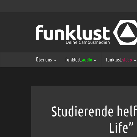
Über uns
funklust.
audio
funklust.
video
Studierende helf
Life”