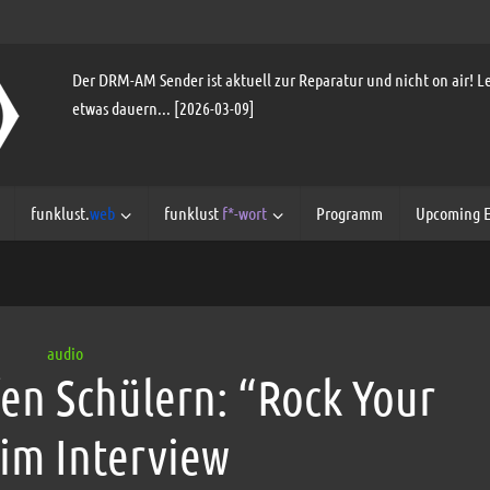
Der DRM-AM Sender ist aktuell zur Reparatur und nicht on air! Le
etwas dauern... [2026-03-09]
funklust.
web
funklust
f*-wort
Programm
Upcoming E
audio
en Schülern: “Rock Your
 im Interview