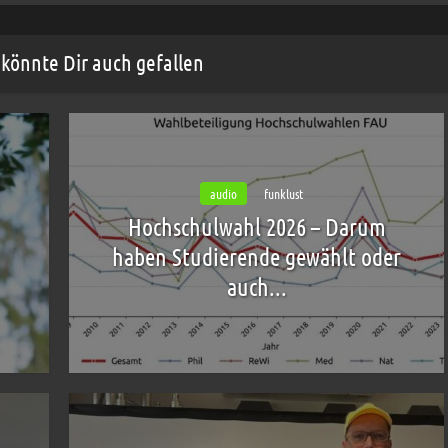
könnte Dir auch gefallen
audio
funklust
Hochschulwahl 2026 – Darum
haben Studierende gewählt oder
auch...