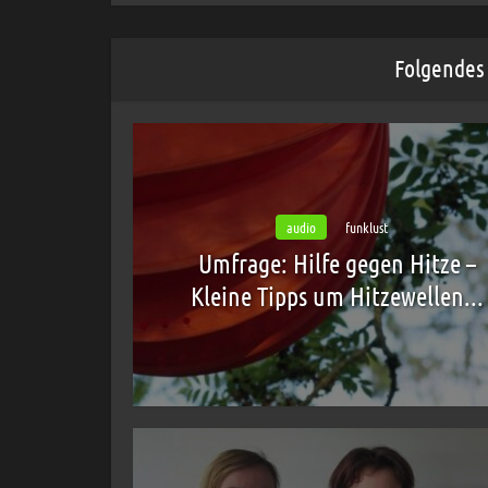
Folgendes 
audio
funklust
Umfrage: Hilfe gegen Hitze –
Kleine Tipps um Hitzewellen...