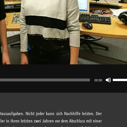
Pfeilta
00:00
Hoch/R
benutz
um
die
Hausaufgaben. Nicht jeder kann sich Nachhilfe leisten. Der
Lautst
ler in ihren letzten zwei Jahren vor dem Abschluss mit einer
zu