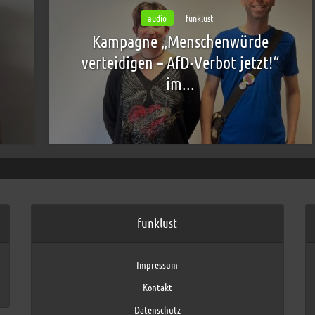
audio
funklust
Kampagne „Menschenwürde
verteidigen – AfD-Verbot jetzt!“
im...
funklust
Impressum
Kontakt
Datenschutz