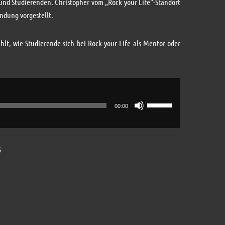
nd Studierenden. Christopher vom „Rock your Life“-Standort
regeln.
endung vorgestellt.
ählt, wie Studierende sich bei Rock your Life als Mentor oder
Pfeiltasten
00:00
Hoch/Runter
benutzen,
um
6
die
Lautstärke
zu
regeln.