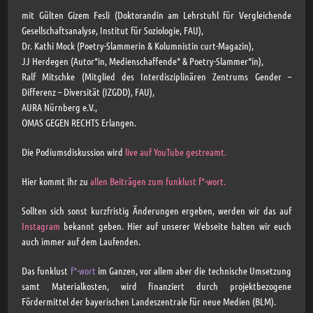
mit Gülten Gizem Fesli (Doktorandin am Lehrstuhl für Vergleichende
Gesellschaftsanalyse, Institut für Soziologie, FAU),
Dr. Kathi Mock (Poetry-Slammerin & Kolumnistin curt-Magazin),
JJ Herdegen (Autor*in, Medienschaffende* & Poetry-Slammer*in),
Ralf Mitschke (Mitglied des Interdisziplinären Zentrums Gender –
Differenz – Diversität (IZGDD), FAU),
AURA Nürnberg e.V.,
OMAS GEGEN RECHTS Erlangen.
Die Podiumsdiskussion wird
live auf YouTube gestreamt
.
Hier kommt ihr zu
allen Beiträgen zum funklust f*-wort.
Sollten sich sonst kurzfristig Änderungen ergeben, werden wir das auf
Instagram
bekannt geben. Hier auf unserer Webseite halten wir euch
auch immer auf dem Laufenden.
Das funklust
f*-wort
im Ganzen, vor allem aber die technische Umsetzung
samt Materialkosten, wird finanziert durch projektbezogene
Fördermittel der bayerischen Landeszentrale für neue Medien (BLM).