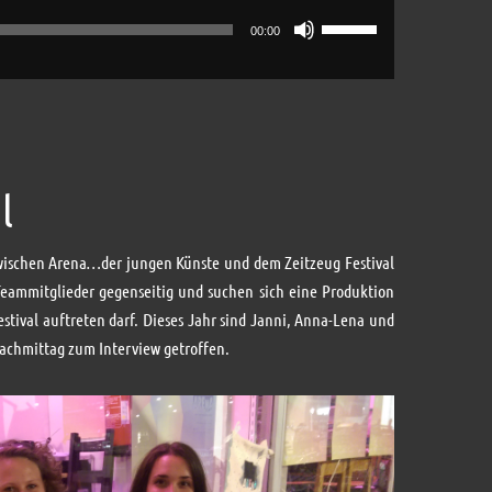
Pfeiltasten
00:00
Hoch/Runter
benutzen,
um
die
Lautstärke
zu
l
regeln.
 zwischen Arena…der jungen Künste und dem Zeitzeug Festival
eammitglieder gegenseitig und suchen sich eine Produktion
stival auftreten darf. Dieses Jahr sind Janni, Anna-Lena und
 nachmittag zum Interview getroffen.