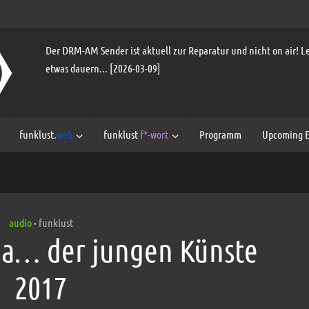
Der DRM-AM Sender ist aktuell zur Reparatur und nicht on air! Le
etwas dauern... [2026-03-09]
funklust.
web
funklust
f*-wort
Programm
Upcoming E
audio
funklust
•
na… der jungen Künste
2017