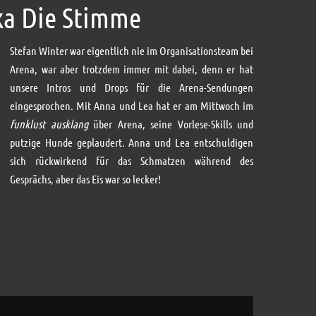
ka Die Stimme
die
Lautstärke
Stefan Winter war eigentlich nie im Organisationsteam bei
zu
Arena, war aber trotzdem immer mit dabei, denn er hat
regeln.
unsere Intros und Drops für die Arena-Sendungen
eingesprochen. Mit Anna und Lea hat er am Mittwoch im
funklust ausklang
über Arena, seine Vorlese-Skills und
putzige Hunde geplaudert. Anna und Lea entschuldigen
sich rückwirkend für das Schmatzen während des
Gesprächs, aber das Eis war so lecker!
Audio-
Player