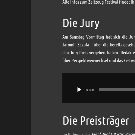
Alle Infos zum Zeitzeug Festival findet i
Die Jury
Am Samstag Vormittag hat sich die Ju
Jaromir Zezula – über die bereits geseh
den Jury-Preis vergeben haben. Redakte
über Perspektivenwechsel und das Festiv
Audio-
Player
00:00
Die Preisträger
Im Rahmen der
Final Night Party: Prism