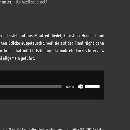
hr unter:
http://zeitzeug.net/
die
Lautstärke
zu
regeln.
ry – bestehend aus Manfred Riedel, Christina Hommel und
enen Stücke ausgetauscht, weil sie auf der Final Night dann
urin Lea hat mit Christina und Jaromir ein kurzes Interview
al allgemein geführt.
Pfeiltasten
00:00
Hoch/Runter
benutzen,
um
die
Lautstärke
 is a Dancer
fand die Preisverleihung von ARENA 2017 statt.
zu