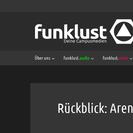
Über uns
funklust.
audio
funklust.
video
Rückblick: Are