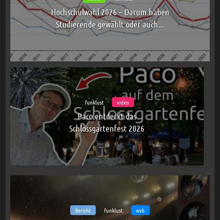
Hochschulwahl 2026 – Darum haben
Studierende gewählt oder auch...
funklust
video
Paco entdeckt das
Schlossgartenfest 2026
Bericht
funklust
web