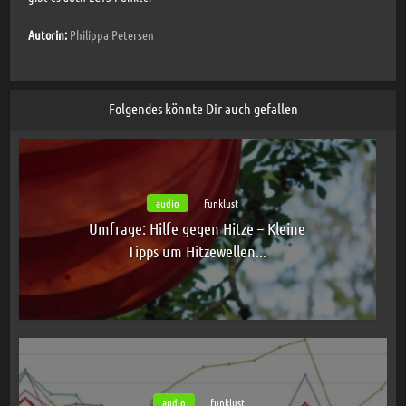
Autorin:
Philippa Petersen
Folgendes könnte Dir auch gefallen
audio
funklust
Umfrage: Hilfe gegen Hitze – Kleine
Tipps um Hitzewellen...
audio
funklust