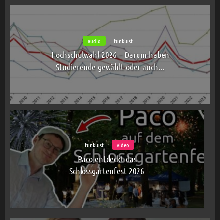
audio
funklust
Hochschulwahl 2026 – Darum haben
Studierende gewählt oder auch...
funklust
video
Paco entdeckt das
Schlossgartenfest 2026