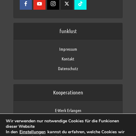
funklust
Impressum
Kontakt
Datenschutz
Kooperationen
E-Werk Erlangen
FAU Erlangen-Nürnberg
Wir verwenden nur notwendige Cookies für die Funkionen
Fraunhofer IIS
dieser Website
max neo (AFK max)
In den
Einstellungen
kannst du erfahren, welche Cookies wir