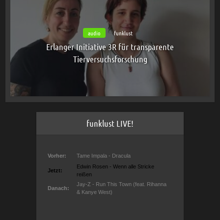
audio
funklust
Erlanger Initiative 3R für transparente
Tierversuchsforschung
funklust LIVE!