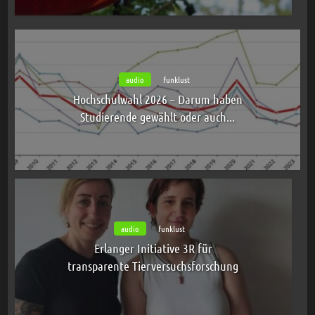
audio
funklust
Hochschulwahl 2026 – Darum haben
Studierende gewählt oder auch...
audio
funklust
Erlanger Initiative 3R für
transparente Tierversuchsforschung