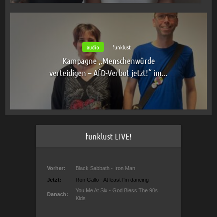
audio
funklust
Kampagne „Menschenwürde
verteidigen – AfD-Verbot jetzt!“ im...
funklust LIVE!