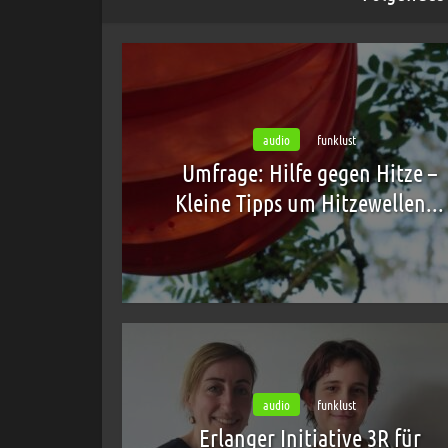
audio
funklust
Umfrage: Hilfe gegen Hitze –
Kleine Tipps um Hitzewellen...
audio
funklust
Erlanger Initiative 3R für