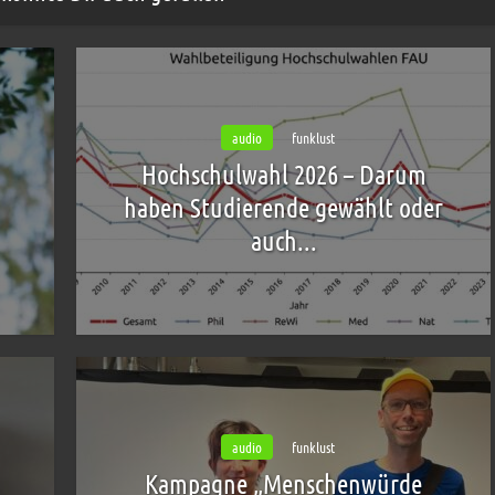
audio
funklust
Hochschulwahl 2026 – Darum
haben Studierende gewählt oder
auch...
audio
funklust
Kampagne „Menschenwürde