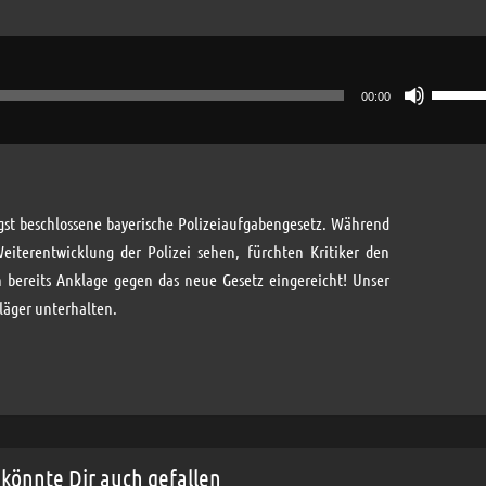
Pfeilta
00:00
Hoch/R
benutz
um
die
ngst beschlossene bayerische Polizeiaufgabengesetz. Während
Lautst
iterentwicklung der Polizei sehen, fürchten Kritiker den
zu
n bereits Anklage gegen das neue Gesetz eingereicht! Unser
regeln.
läger unterhalten.
könnte Dir auch gefallen