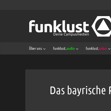
Über uns
funklust.
audio
funklust.
video
Das bayrische 