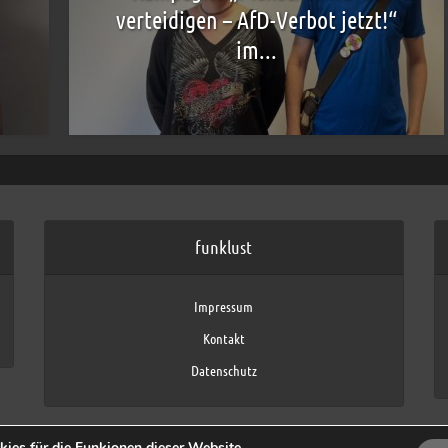
verteidigen – AfD-Verbot jetzt!“
im...
funklust
Impressum
Kontakt
Datenschutz
ies für die Funkionen dieser Website