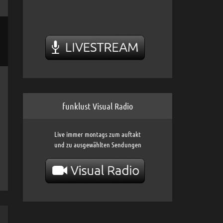
sten
unter
en,
ärke
funklust Visual Radio
Live immer montags zum auftakt
und zu ausgewählten Sendungen