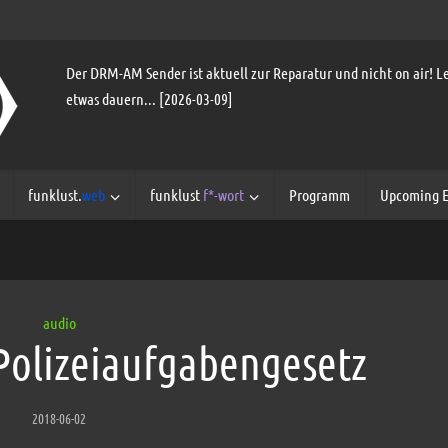
Der DRM-AM Sender ist aktuell zur Reparatur und nicht on air! Le
etwas dauern... [2026-03-09]
funklust.
web
funklust
f*-wort
Programm
Upcoming E
audio
Polizeiaufgabengesetz
2018-06-02