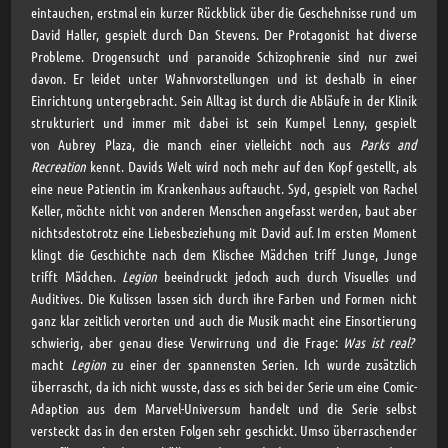
eintauchen, erstmal ein kurzer Rückblick über die Geschehnisse rund um
David Haller, gespielt durch Dan Stevens. Der Protagonist hat diverse
Probleme. Drogensucht und paranoide Schizophrenie sind nur zwei
davon. Er leidet unter Wahnvorstellungen und ist deshalb in einer
Einrichtung untergebracht. Sein Alltag ist durch die Abläufe in der Klinik
strukturiert und immer mit dabei ist sein Kumpel Lenny, gespielt
von Aubrey Plaza, die manch einer vielleicht noch aus
Parks and
Recreation
kennt. Davids Welt wird noch mehr auf den Kopf gestellt, als
eine neue Patientin im Krankenhaus auftaucht. Syd, gespielt von Rachel
Keller, möchte nicht von anderen Menschen angefasst werden, baut aber
nichtsdestotrotz eine Liebesbeziehung mit David auf. Im ersten Moment
klingt die Geschichte nach dem Klischee Mädchen triff Junge, Junge
trifft Mädchen.
Legion
beeindruckt jedoch auch durch Visuelles und
Auditives. Die Kulissen lassen sich durch ihre Farben und Formen nicht
ganz klar zeitlich verorten und auch die Musik macht eine Einsortierung
schwierig, aber genau diese Verwirrung und die Frage:
Was ist real?
macht
Legion
zu einer der spannensten Serien. Ich wurde zusätzlich
überrascht, da ich nicht wusste, dass es sich bei der Serie um eine Comic-
Adaption aus dem Marvel-Universum handelt und die Serie selbst
versteckt das in den ersten Folgen sehr geschickt. Umso überraschender