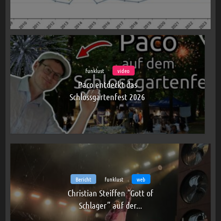
funklust
video
Paco entdeckt das
Schlossgartenfest 2026
Bericht
funklust
web
Christian Steiffen “Gott of
Schlager” auf der...