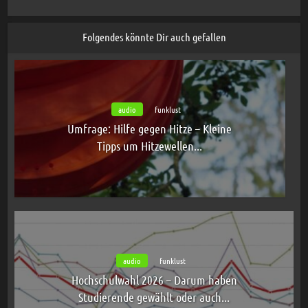
Folgendes könnte Dir auch gefallen
audio
funklust
Umfrage: Hilfe gegen Hitze – Kleine
Tipps um Hitzewellen...
audio
funklust
Hochschulwahl 2026 – Darum haben
Studierende gewählt oder auch...