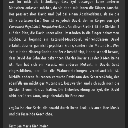
war für mich die Enthüllung, dass Syd deswegen keine anderen
Menschen anfassen möchte, da sie dann mit ihnen die Körper tauscht.
Des passiert aber David und Syd bei einem Abschiedskuss, als sie die
Klinik verlassen darf. Nun ist es jedoch David, der im Körper von Syd
Clockwork Psychiatric Hospital
verlässt. An dieser Stelle tritt die Division 3
auf den Plan, die David unter allen Umständen in die Finger bekommen
möchte. Es beginnt ein Katz-und-Maus-Spiel, währenddessen David
erfährt, dass er gar nicht psychisch krank, sondern ein Mutant ist. Wer
sich mit den Hintergründen der Serie beschäftigt, findet schnell heraus,
dass David der Sohn des bekannten Charles Xavier aus der X-Men Reihe
ist. Nun hat sich ein Parasit, ein anderen Mutant, in Davids Geist
eingeschlichen, der für die Wahnvorstellungen verantwortlich ist.
Mithilfe anderen Mutanten versucht David nun den Schattenkönig, der
ebenfalls ein mächtiger Mutant ist, loszuwerden und sich auch noch die
Division 3 vom Hals zu halten. Die Liebesbeziehung zu Syd, die David
nicht berühren kann, sorgt ebenfalls für Probleme.
Legion
ist eine Serie, die sowohl durch ihren Look, als auch ihre Musik
und die fesselnde Geschichte.
Text: Lea Maria Kiehlmeier