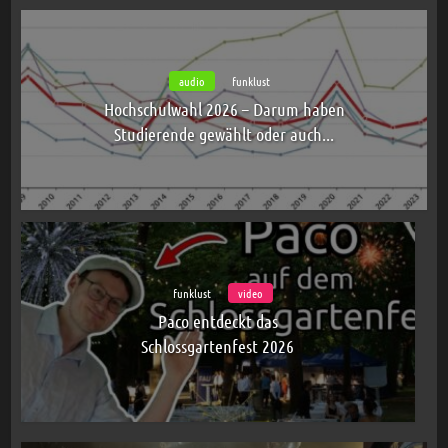
audio
funklust
Hochschulwahl 2026 – Darum haben
Studierende gewählt oder auch...
funklust
video
Paco entdeckt das
Schlossgartenfest 2026