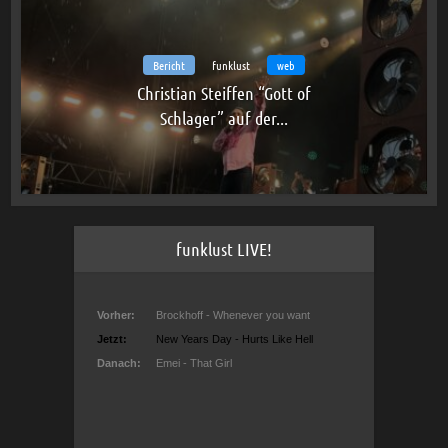
Bericht
funklust
web
Christian Steiffen “Gott of
Schlager” auf der...
funklust LIVE!