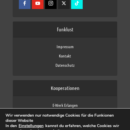
funklust
Impressum
Kontakt
Datenschutz
Kooperationen
E-Werk Erlangen
FAU Erlangen-Nürnberg
Wir verwenden nur notwendige Cookies für die Funkionen
Fraunhofer IIS
dieser Website
max neo (AFK max)
In den
Einstellungen
kannst du erfahren, welche Cookies wir