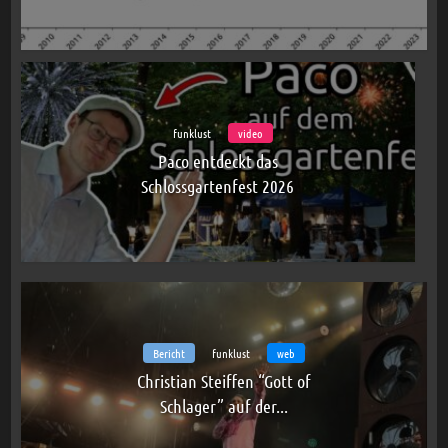
funklust
video
Paco entdeckt das
Schlossgartenfest 2026
Bericht
funklust
web
Christian Steiffen “Gott of
Schlager” auf der...