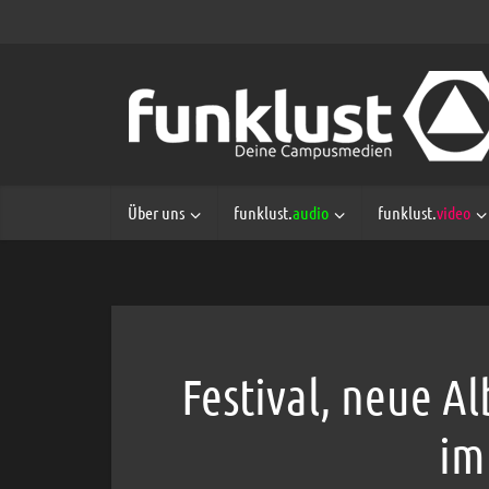
Über uns
funklust.
audio
funklust.
video
Festival, neue A
im