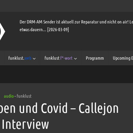
Der DRM-AM Sender ist aktuell zur Reparatur und nicht on air! Le
etwas dauern... [2026-03-09]
funklust.
web
funklust
f*-wort
Programm
Upcoming E
audio
funklust
•
lben und Covid – Callejon
 Interview