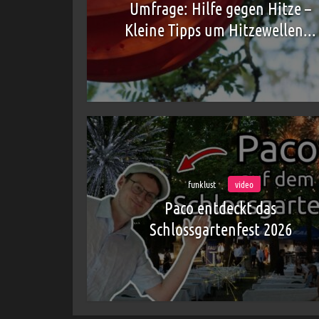
Umfrage: Hilfe gegen Hitze –
Kleine Tipps um Hitzewellen...
funklust
video
Paco entdeckt das
Schlossgartenfest 2026