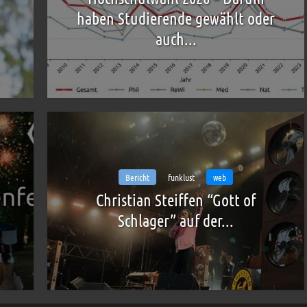
haben Studierende gewählt oder
auch...
Bericht
funklust
web
Christian Steiffen “Gott of
Schlager” auf der...