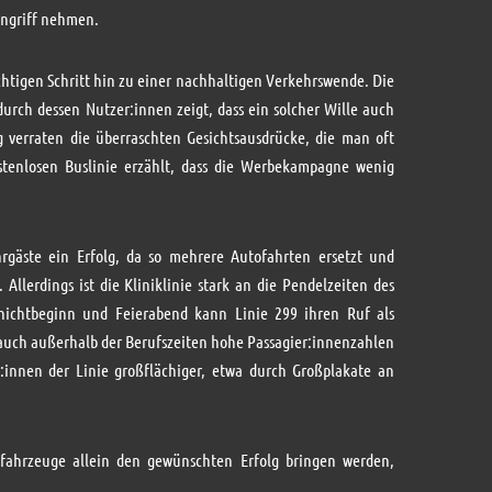
Angriff nehmen.
ichtigen Schritt hin zu einer nachhaltigen Verkehrswende. Die
durch dessen Nutzer:innen zeigt, dass ein solcher Wille auch
ig verraten die überraschten Gesichtsausdrücke, die man oft
tenlosen Buslinie erzählt, dass die Werbekampagne wenig
rgäste ein Erfolg, da so mehrere Autofahrten ersetzt und
Allerdings ist die Kliniklinie stark an die Pendelzeiten des
chichtbeginn und Feierabend kann Linie 299 ihren Ruf als
m auch außerhalb der Berufszeiten hohe Passagier:innenzahlen
:innen der Linie großflächiger, etwa durch Großplakate an
ofahrzeuge allein den gewünschten Erfolg bringen werden,