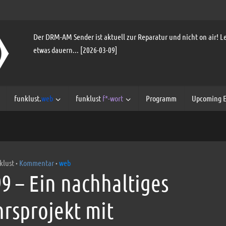
Der DRM-AM Sender ist aktuell zur Reparatur und nicht on air! Le
etwas dauern... [2026-03-09]
funklust.
web
funklust
f*-wort
Programm
Upcoming E
klust
Kommentar
web
•
•
99 – Ein nachhaltiges
rsprojekt mit