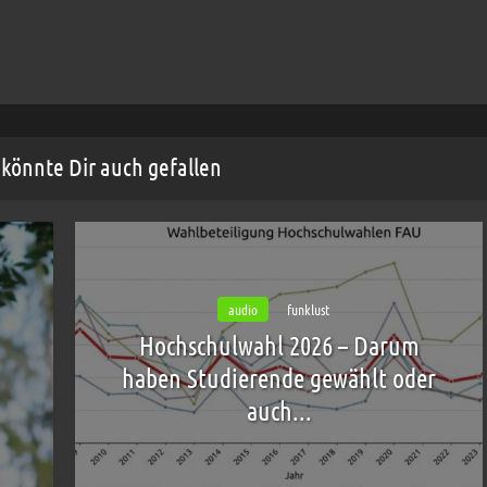
könnte Dir auch gefallen
audio
funklust
Hochschulwahl 2026 – Darum
haben Studierende gewählt oder
auch...