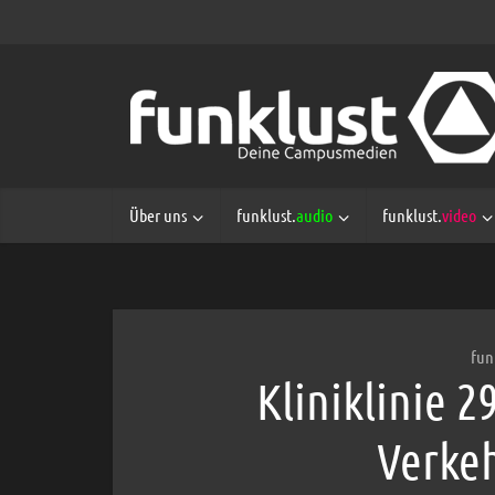
Über uns
funklust.
audio
funklust.
video
fun
Kliniklinie 2
Verkeh