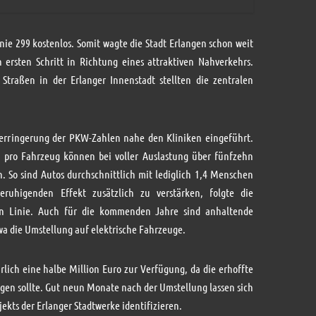
inie 299 kostenlos. Somit wagte die Stadt Erlangen schon weit
n ersten Schritt in Richtung eines attraktiven Nahverkehrs.
Straßen in der Erlanger Innenstadt stellten die zentralen
 Verringerung der PKW-Zahlen nahe den Kliniken eingeführt.
n pro Fahrzeug können bei voller Auslastung über fünfzehn
. So sind Autos durchschnittlich mit lediglich 1,4 Menschen
ruhigenden Effekt zusätzlich zu verstärken, folgte die
en Linie. Auch für die kommenden Jahre sind anhaltende
wa die Umstellung auf elektrische Fahrzeuge.
ährlich eine halbe Million Euro zur Verfügung, da die erhoffte
gen sollte. Gut neun Monate nach der Umstellung lassen sich
jekts der Erlanger Stadtwerke identifizieren.