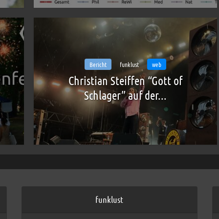
Bericht
funklust
web
Christian Steiffen “Gott of
Schlager” auf der...
funklust