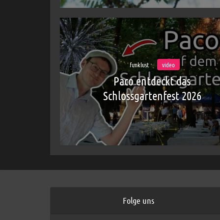
funklust
video
Paco entdeckt das
Schlossgartenfest 2026
Folge uns