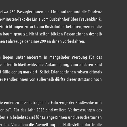
h etwa 250 Passagier:innen die Linie nutzen und die Tendenz
hn-Minuten-Takt die Linie vom Busbahnhof über Frauenklinik,
Einrichtungen zurück zum Busbahnhof befahren, werden die
n kaum genutzt. Nicht selten blicken Passant:innen deshalb
nen Fahrzeuge der Linie 299 an ihnen vorbeifahren.
lg liegen unter anderem in mangelnder Werbung für das
e öffentlichkeitswirksame Ankündigung, zum anderen sind
ffällig genug markiert. Selbst Erlanger:innen wissen oftmals
 Bei Pendler:innen von außerhalb dürfte dieser Umstand noch
nie enden zu lassen, tragen die Fahrzeuge der Stadtwerke nun
tenlos“. Für das Jahr 2023 sind weitere Verbesserungen des
den ein beliebtes Ziel für Erlanger:innen und Besucher:innen
erden. Vor allem die Ausweitung der Haltestellen dürfte die