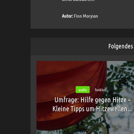
Autor:
Finn Moryson
Folgendes 
audio
funklust
Umfrage: Hilfe gegen Hitze –
Kleine Tipps um Hitzewellen...