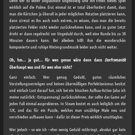
Denn der ist leider unglaublich ungeduldig und ihn treibt dieses Spiel
wirklich auf die Palme. Erst einmal ist er total überfordert damit, dass
man die Kärtchen ja überall in jeder möglichen Rotation platzieren kann,
dann stresst es ihn auch noch extrem, zu wissen, dass man die bereits
platzierten Felder nicht wieder zurücknehmen kann, und zu guter Letzt
dreht er dann regelrecht vor Ungeduld durch, weil eine Runde bis zu 30
Minuten dauern kann. Bei alledem hilft ihm die wunderschön
komponierte und ruhige Hintergrundmusik leider auch nicht weiter.
Oh, hm… ja gut… für wen genau wäre denn dann
Dorfromantik
überhaupt was und für wen eher nicht?
Ganz einfach. Wer genug Geduld, gutes räumliches
Vorstellungsvermögen und keinen übermäßigen Perfektionismus besitzt
und einfach Lust darauf hat, sich bei ein bisschen Aufbau-Action (also ich
meine natürlich: -Entspannung) zurückzulehnen, der sollte das Game auf
jeden Fall einmal ausprobieren. In Steam kostet es auch lediglich um die
12€, und das für ein Puzzle, welches man unzählige Male neu und
verschieden aufbauen kann – dafür ist dieser Preis wirklich unschlagbar.
Wer jedoch – so wie ich – eher wenig Geduld mitbringt, absolut gar kein