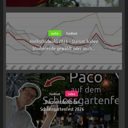
audio
funklust
Hochschulwahl 2026 – Darum haben
Studierende gewählt oder auch...
funklust
video
Paco entdeckt das
Schlossgartenfest 2026