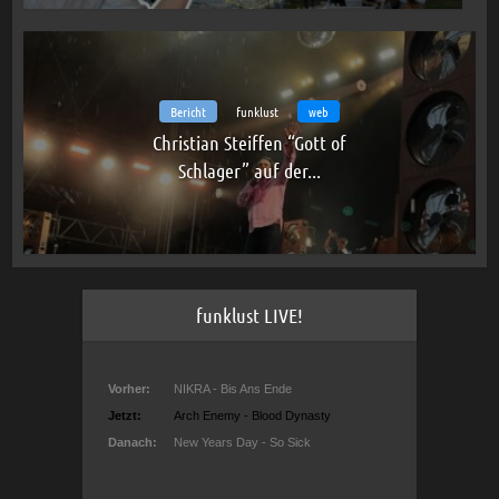
Bericht
funklust
web
Christian Steiffen “Gott of
Schlager” auf der...
funklust LIVE!