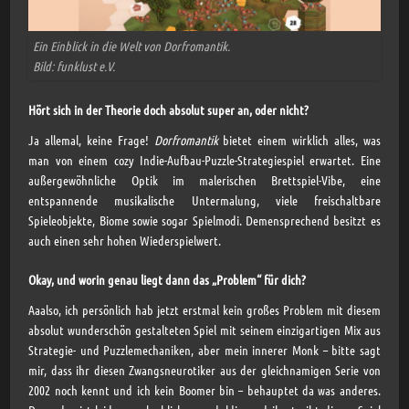
Ein Einblick in die Welt von Dorfromantik.
Bild: funklust e.V.
Hört sich in der Theorie doch absolut super an, oder nicht?
Ja allemal, keine Frage!
Dorfromantik
bietet einem wirklich alles, was
man von einem cozy Indie-Aufbau-Puzzle-Strategiespiel erwartet. Eine
außergewöhnliche Optik im malerischen Brettspiel-Vibe, eine
entspannende musikalische Untermalung, viele freischaltbare
Spieleobjekte, Biome sowie sogar Spielmodi. Demensprechend besitzt es
auch einen sehr hohen Wiederspielwert.
Okay, und worin genau liegt dann das „Problem“ für dich?
Aaalso, ich persönlich hab jetzt erstmal kein großes Problem mit diesem
absolut wunderschön gestalteten Spiel mit seinem einzigartigen Mix aus
Strategie- und Puzzlemechaniken, aber mein innerer Monk – bitte sagt
mir, dass ihr diesen Zwangsneurotiker aus der gleichnamigen Serie von
2002 noch kennt und ich kein Boomer bin – behauptet da was anderes.