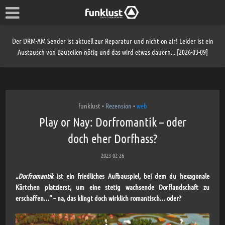
Der DRM-AM Sender ist aktuell zur Reparatur und nicht on air! Leider ist ein
Austausch von Bauteilen nötig und das wird etwas dauern... [2026-03-09]
funklust
Rezension
web
•
•
Play or Nay: Dorfromantik – oder
doch eher Dorfhass?
2023-02-26
„
Dorfromantik
ist ein friedliches Aufbauspiel, bei dem du hexagonale
Kärtchen platzierst, um eine stetig wachsende Dorflandschaft zu
erschaffen…“ – na, das klingt doch wirklich romantisch… oder?