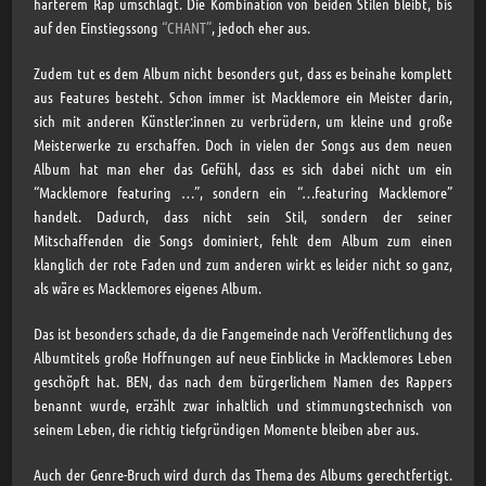
härterem Rap umschlägt. Die Kombination von beiden Stilen bleibt, bis
auf den Einstiegssong
“CHANT”
, jedoch eher aus.
Zudem tut es dem Album nicht besonders gut, dass es beinahe komplett
aus Features besteht. Schon immer ist Macklemore ein Meister darin,
sich mit anderen Künstler:innen zu verbrüdern, um kleine und große
Meisterwerke zu erschaffen. Doch in vielen der Songs aus dem neuen
Album hat man eher das Gefühl, dass es sich dabei nicht um ein
“Macklemore featuring …”, sondern ein “…featuring Macklemore”
handelt. Dadurch, dass nicht sein Stil, sondern der seiner
Mitschaffenden die Songs dominiert, fehlt dem Album zum einen
klanglich der rote Faden und zum anderen wirkt es leider nicht so ganz,
als wäre es Macklemores eigenes Album.
Das ist besonders schade, da die Fangemeinde nach Veröffentlichung des
Albumtitels große Hoffnungen auf neue Einblicke in Macklemores Leben
geschöpft hat. BEN, das nach dem bürgerlichem Namen des Rappers
benannt wurde, erzählt zwar inhaltlich und stimmungstechnisch von
seinem Leben, die richtig tiefgründigen Momente bleiben aber aus.
Auch der Genre-Bruch wird durch das Thema des Albums gerechtfertigt.