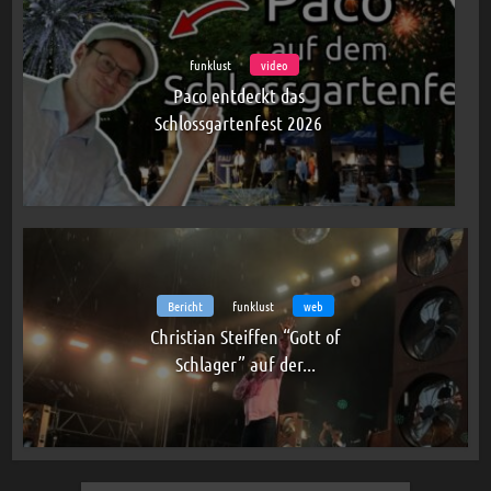
funklust
video
Paco entdeckt das
Schlossgartenfest 2026
Bericht
funklust
web
Christian Steiffen “Gott of
Schlager” auf der...