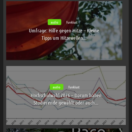
audio
funklust
Umfrage: Hilfe gegen Hitze – Kleine
Tipps um Hitzewellen...
audio
funklust
Hochschulwahl 2026 – Darum haben
Studierende gewählt oder auch...