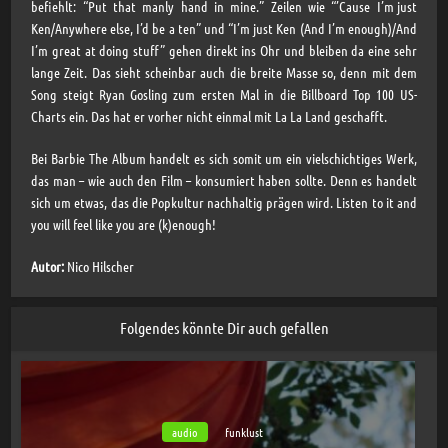
befiehlt: “Put that manly hand in mine.” Zeilen wie “’Cause I’m just
Ken/Anywhere else, I’d be a ten” und “I’m just Ken (And I’m enough)/And
I’m great at doing stuff” gehen direkt ins Ohr und bleiben da eine sehr
lange Zeit. Das sieht scheinbar auch die breite Masse so, denn mit dem
Song steigt Ryan Gosling zum ersten Mal in die Billboard Top 100 US-
Charts ein. Das hat er vorher nicht einmal mit La La Land geschafft.
Bei Barbie The Album handelt es sich somit um ein vielschichtiges Werk,
das man – wie auch den Film – konsumiert haben sollte. Denn es handelt
sich um etwas, das die Popkultur nachhaltig prägen wird. Listen to it and
you will feel like you are (k)enough!
Autor:
Nico Hilscher
Folgendes könnte Dir auch gefallen
audio
funklust