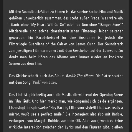
Mit den Soundtrack-Alben zu Filmen ist das so eine Sache. Film und Musik
gehören unweigerlich zusammen, das steht außer Frage. Was wäre ein
Titanic ohne “My Heart Will Go On” oder Top Gun ohne “Danger Zone”?
Mittlerweile sind solche charakteristischen Filmsongs leider seltener
geworden. Ein Paradebeispiel für eine Ausnahme ist jedoch die
Filmtrilogie Guardians of the Galaxy von James Gunn. Der Soundtrack
zum jeweiligen Film harmoniert mit dem Geschehen auf der Leinwand. So
denkt man beim Hören des Albums auch immer wieder an konkrete
Szenen aus dem Film.
Das Gleiche schafft auch das Album
Barbie The Album
. Die Platte startet
mit dem Song
“Pink” von Lizzo
.
Das Lied ist gleichzeitig auch die Musik, die während der Opening Scene
im Film läuft. Und hier merkt man, wie kongenial sich beide ergänzen.
Lizzo singt beispielsweise “Hey Barbie, I like your style/If that was really a
mirror, you’d see a perfect smile.” Sie interagiert also also mit Barbie,
verkörpert von Margot Robbie, aus dem Off. Aber auch, wenn es keine
wirkliche Interaktion zwischen den Lyrics und den Figuren gibt, bleiben