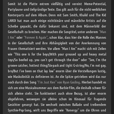
Somit ist die Platte extrem vielfältig und vereint Meme-Potential,
Partylaune und tiefgründige Texte. Das gilt auch für die nicht-weiblichen
Konterparts auf dem Album. Denn mit Sam Smith, Khalid und The Kid
LAROI hat man auch einige nichtbinäre und männliche Artists auf die
Scheibe gepackt, die dafür bekannt sind, mit dem Männerbild der
Gesellschaft zu brechen. Hier machen die Songtitel, unter anderem
“Man
I Am”
oder
“Forever & Again”
, schon klar, dass hier die Rolle des Mannes
in der Gesellschaft und ihre Abhängigkeit von der Anerkennung von
Frauen thematisiert werden. Vor allem “Man I Am” macht sich mit Zeilen
wie “This one is for the boys/With your greased up and heavy metal
toys/So beefed up, you can’t get through the door” oder “See, I’m the
groove catcher, hottest thing/Six-pack and tight G-string/No, I’m not gay,
bro/But I’ve been on that lay low” enorm über die Vorstellungen lustig,
wie Maskulinität zu definieren ist. An die Spitze getrieben wird das nur
noch durch den Song
“I’m Just Ken” von Ryan Gosling
. Hierbei handelt es
sich um eine Musicalnummer aus dem Barbie-Film, die deshalb schwer für
sich alleine steht. Sie funktioniert auch ohne Bezug, ist aber enorm
abgefahren, weswegen sie alleine schon im Kinosaal für fragende
Gesichter gesorgt hat. Sie wechselt zwischen Ballade und treibendem
Synthie-Pop-Song, wirft uns Begriffe wie “Kenergy” um die Ohren und