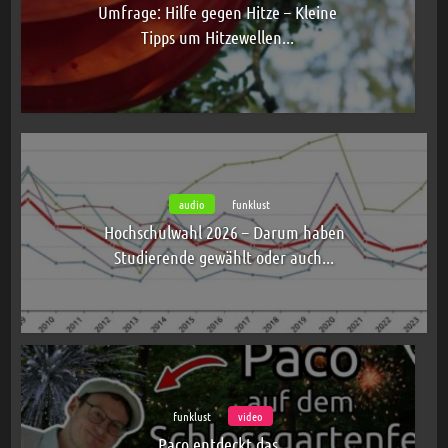
Umfrage: Hilfe gegen Hitze – Kleine
Tipps um Hitzewellen...
audio
funklust
Hochschulwahl 2026 – Darum haben
Studierende gewählt oder auch...
funklust
video
Paco entdeckt das