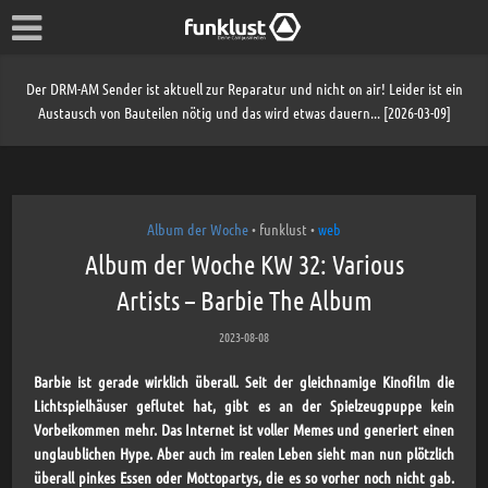
Der DRM-AM Sender ist aktuell zur Reparatur und nicht on air! Leider ist ein
Austausch von Bauteilen nötig und das wird etwas dauern... [2026-03-09]
Album der Woche
funklust
web
•
•
Album der Woche KW 32: Various
Artists – Barbie The Album
2023-08-08
Barbie ist gerade wirklich überall. Seit der gleichnamige Kinofilm die
Lichtspielhäuser geflutet hat, gibt es an der Spielzeugpuppe kein
Vorbeikommen mehr. Das Internet ist voller Memes und generiert einen
unglaublichen Hype. Aber auch im realen Leben sieht man nun plötzlich
überall pinkes Essen oder Mottopartys, die es so vorher noch nicht gab.