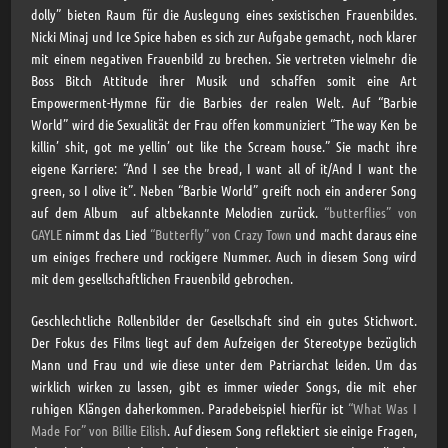
dolly” bieten Raum für die Auslegung eines sexistischen Frauenbildes.
Nicki Minaj und Ice Spice haben es sich zur Aufgabe gemacht, noch klarer
mit einem negativen Frauenbild zu brechen. Sie vertreten vielmehr die
Boss Bitch Attitude ihrer Musik und schaffen somit eine Art
Empowerment-Hymne für die Barbies der realen Welt. Auf “Barbie
World” wird die Sexualität der Frau offen kommuniziert “The way Ken be
killin’ shit, got me yellin’ out like the Scream house.” Sie macht ihre
eigene Karriere: “And I see the bread, I want all of it/And I want the
green, so I olive it”. Neben “Barbie World” greift noch ein anderer Song
auf dem Album auf altbekannte Melodien zurück.
“butterflies” von
GAYLE
nimmt das Lied
“Butterfly” von Crazy Town
und macht daraus eine
um einiges frechere und rockigere Nummer. Auch in diesem Song wird
mit dem gesellschaftlichen Frauenbild gebrochen.
Geschlechtliche Rollenbilder der Gesellschaft sind ein gutes Stichwort.
Der Fokus des Films liegt auf dem Aufzeigen der Stereotype bezüglich
Mann und Frau und wie diese unter dem Patriarchat leiden. Um das
wirklich wirken zu lassen, gibt es immer wieder Songs, die mit eher
ruhigen Klängen daherkommen. Paradebeispiel hierfür ist
“What Was I
Made For” von Billie Eilish
. Auf diesem Song reflektiert sie einige Fragen,