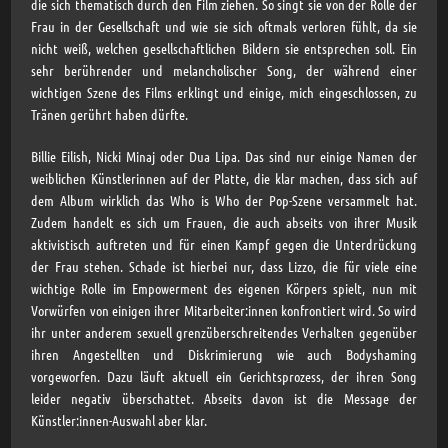
die sich thematisch durch den Film ziehen. So singt sie von der Rolle der
Frau in der Gesellschaft und wie sie sich oftmals verloren fühlt, da sie
nicht weiß, welchen gesellschaftlichen Bildern sie entsprechen soll. Ein
sehr berührender und melancholischer Song, der während einer
wichtigen Szene des Films erklingt und einige, mich eingeschlossen, zu
Tränen gerührt haben dürfte.
Billie Eilish, Nicki Minaj oder Dua Lipa. Das sind nur einige Namen der
weiblichen Künstlerinnen auf der Platte, die klar machen, dass sich auf
dem Album wirklich das Who is Who der Pop-Szene versammelt hat.
Zudem handelt es sich um Frauen, die auch abseits von ihrer Musik
aktivistisch auftreten und für einen Kampf gegen die Unterdrückung
der Frau stehen. Schade ist hierbei nur, dass Lizzo, die für viele eine
wichtige Rolle im Empowerment des eigenen Körpers spielt, nun mit
Vorwürfen von einigen ihrer Mitarbeiter:innen konfrontiert wird. So wird
ihr unter anderem sexuell grenzüberschreitendes Verhalten gegenüber
ihren Angestellten und Diskrimierung wie auch Bodyshaming
vorgeworfen. Dazu läuft aktuell ein Gerichtsprozess, der ihren Song
leider negativ überschattet. Abseits davon ist die Message der
Künstler:innen-Auswahl aber klar.