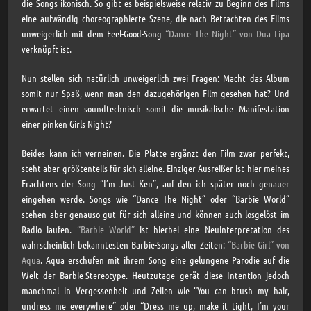
die Songs ikonisch. So gibt es beispielsweise relativ zu Beginn des Films
eine aufwändig choreographierte Szene, die nach Betrachten des Films
unweigerlich mit dem Feel-Good-Song
“Dance The Night” von Dua Lipa
verknüpft ist.
Nun stellen sich natürlich unweigerlich zwei Fragen: Macht das Album
somit nur Spaß, wenn man den dazugehörigen Film gesehen hat? Und
erwartet einen soundtechnisch somit die musikalische Manifestation
einer pinken Girls Night?
Beides kann ich verneinen. Die Platte ergänzt den Film zwar perfekt,
steht aber größtenteils für sich alleine. Einziger Ausreißer ist hier meines
Erachtens der Song “I’m Just Ken”, auf den ich später noch genauer
eingehen werde. Songs wie “Dance The Night” oder “Barbie World”
stehen aber genauso gut für sich alleine und können auch losgelöst im
Radio laufen.
“Barbie World”
ist hierbei eine Neuinterpretation des
wahrscheinlich bekanntesten Barbie-Songs aller Zeiten:
“Barbie Girl” von
Aqua
. Aqua erschufen mit ihrem Song eine gelungene Parodie auf die
Welt der Barbie-Stereotype. Heutzutage gerät diese Intention jedoch
manchmal in Vergessenheit und Zeilen wie “You can brush my hair,
undress me everywhere” oder “Dress me up, make it tight, I’m your