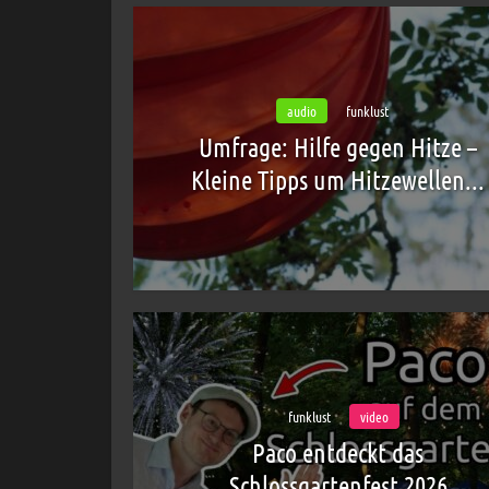
audio
funklust
Umfrage: Hilfe gegen Hitze –
Kleine Tipps um Hitzewellen...
funklust
video
Paco entdeckt das
Schlossgartenfest 2026