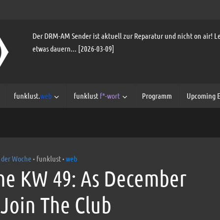
Der DRM-AM Sender ist aktuell zur Reparatur und nicht on air! Le
etwas dauern... [2026-03-09]
funklust.
web
funklust
f*-wort
Programm
Upcoming E
 der Woche
funklust
web
•
•
he KW 49: As December
– Join The Club