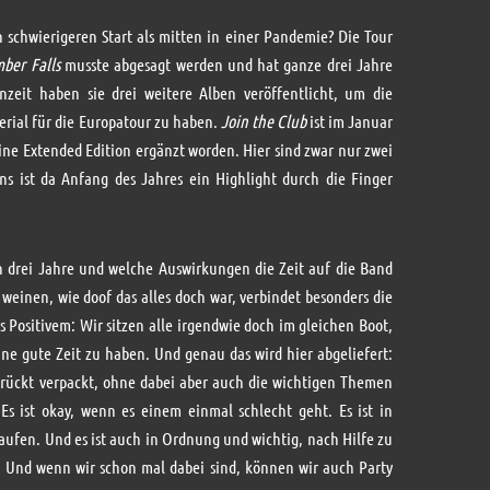
 schwierigeren Start als mitten in einer Pandemie? Die Tour
ber Falls
musste abgesagt werden und hat ganze drei Jahre
nzeit haben sie drei weitere Alben veröffentlicht, um die
rial für die Europatour zu haben.
Join the Club
ist im Januar
ne Extended Edition ergänzt worden. Hier sind zwar nur zwei
uns ist da Anfang des Jahres ein Highlight durch die Finger
 drei Jahre und welche Auswirkungen die Zeit auf die Band
weinen, wie doof das alles doch war, verbindet besonders die
 Positivem: Wir sitzen alle irgendwie doch im gleichen Boot,
ne gute Zeit zu haben. Und genau das wird hier abgeliefert:
rückt verpackt, ohne dabei aber auch die wichtigen Themen
s ist okay, wenn es einem einmal schlecht geht. Es ist in
aufen. Und es ist auch in Ordnung und wichtig, nach Hilfe zu
 Und wenn wir schon mal dabei sind, können wir auch Party