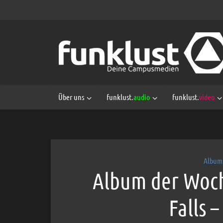
Über uns
funklust.
audio
funklust.
video
Album
Album der Woc
Falls 