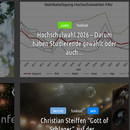
audio
funklust
Hochschulwahl 2026 – Darum
haben Studierende gewählt oder
auch...
Bericht
funklust
web
Christian Steiffen “Gott of
Schlager” auf der...