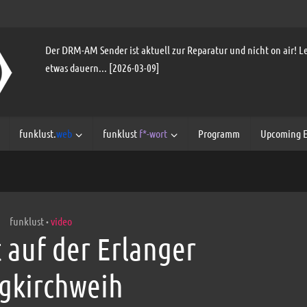
Der DRM-AM Sender ist aktuell zur Reparatur und nicht on air! Le
etwas dauern... [2026-03-09]
funklust.
web
funklust
f*-wort
Programm
Upcoming E
funklust
video
•
t auf der Erlanger
gkirchweih