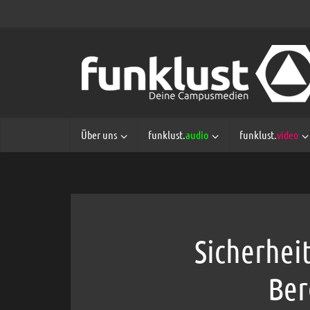
Über uns
funklust.
audio
funklust.
video
Sicherhei
Ber