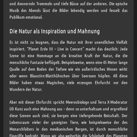
und donnernde Trommeln und tiefe Bässe auf der anderen. Die epische
Musik des Abends lässt die Bilder lebendig werden und fesselt das
Publikum emotional.
Die Natur als Inspiration und Mahnung
Es ist nicht zu leugnen, dass die Natur mit ihrer unendlichen Vielfalt
inspiriert. “Planet Erde III – Live in Concert” macht das deutlich: Jede
Szene ist eine Hommage an die kreative Kraft der Natur, die die
menschliche Fantasie beflügelt. Beispielsweise, wenn eine 45 Meter lange
Qualle auf dem Boden der Tiefsee wie ein außerirdisches Wesen wirkt
oder wenn Blaustirn-Blatthühnchen über Seerosen hüpfen. All diese
Bilder haben etwas Magisches, viele erzeugen Ehrfurcht vor den
Wundern der Natur.
Aber mit dieser Ehrfurcht spricht Meeresbiologe und Terra X-Moderator
Uli Kunz auch eine Mahnung aus – denn so unterhaltsam und ergreifend
diese Szenen auch sind, sie bergen eine tiefergehende Botschaft. Der
Lebensraum vieler der gezeigten Tiere, wie beispielsweise der des
Monarchfalters in den mexikanischen Bergen, ist durch menschliche
Eingriffe bedroht. Wenn wir also weiterhin die Schönheit des Planeten