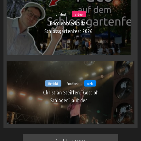
funklust
video
Paco entdeckt das
Schlossgartenfest 2026
Bericht
funklust
web
Christian Steiffen “Gott of
Schlager” auf der...