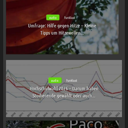
audio
funklust
Umfrage: Hilfe gegen Hitze – Kleine
Tipps um Hitzewellen...
audio
funklust
Hochschulwahl 2026 – Darum haben
Studierende gewählt oder auch...