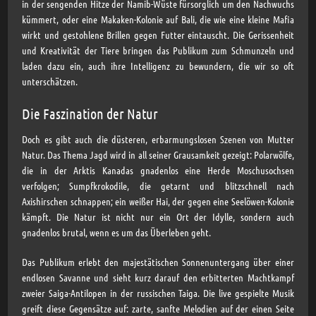
in der sengenden Hitze der Namib-Wüste fürsorglich um den Nachwuchs
kümmert, oder eine Makaken-Kolonie auf Bali, die wie eine kleine Mafia
wirkt und gestohlene Brillen gegen Futter eintauscht. Die Gerissenheit
und Kreativität der Tiere bringen das Publikum zum Schmunzeln und
laden dazu ein, auch ihre Intelligenz zu bewundern, die wir so oft
unterschätzen.
Die Faszination der Natur
Doch es gibt auch die düsteren, erbarmungslosen Szenen von Mutter
Natur. Das Thema Jagd wird in all seiner Grausamkeit gezeigt: Polarwölfe,
die in der Arktis Kanadas gnadenlos eine Herde Moschusochsen
verfolgen; Sumpfkrokodile, die getarnt und blitzschnell nach
Axishirschen schnappen; ein weißer Hai, der gegen eine Seelöwen-Kolonie
kämpft. Die Natur ist nicht nur ein Ort der Idylle, sondern auch
gnadenlos brutal, wenn es um das Überleben geht.
Das Publikum erlebt den majestätischen Sonnenuntergang über einer
endlosen Savanne und sieht kurz darauf den erbitterten Machtkampf
zweier Saiga-Antilopen in der russischen Taiga. Die live gespielte Musik
greift diese Gegensätze auf: zarte, sanfte Melodien auf der einen Seite