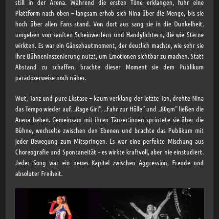
still in der Arena. Während die ersten Töne erklangen, fuhr eine
Plattform nach oben – langsam erhob sich Nina über die Menge, bis sie
hoch über allen Fans stand. Von dort aus sang sie in die Dunkelheit,
umgeben von sanften Scheinwerfern und Handylichtern, die wie Sterne
wirkten. Es war ein Gänsehautmoment, der deutlich machte, wie sehr sie
ihre Bühneninszenierung nutzt, um Emotionen sichtbar zu machen. Statt
Abstand zu schaffen, brachte dieser Moment sie dem Publikum
paradoxerweise noch näher.
Wut, Tanz und pure Ekstase – kaum verklang der letzte Ton, drehte Nina
das Tempo wieder auf. „Rage Girl“, „Fahr zur Hölle“ und „80qm“ ließen die
Arena beben. Gemeinsam mit ihren Tänzer:innen sprintete sie über die
Bühne, wechselte zwischen den Ebenen und brachte das Publikum mit
jeder Bewegung zum Mitspringen. Es war eine perfekte Mischung aus
Choreografie und Spontaneität – es wirkte kraftvoll, aber nie einstudiert.
Jeder Song war ein neues Kapitel zwischen Aggression, Freude und
absoluter Freiheit.