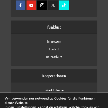
funklust
Impressum
Kontakt
Datenschutz
Kooperationen
E-Werk Erlangen
FAU Erlangen-Nürnberg
Wir verwenden nur notwendige Cookies für die Funkionen
Fraunhofer IIS
dieser Website
max neo (AFK max)
In den
Einstellungen
kannst du erfahren, welche Cookies wir