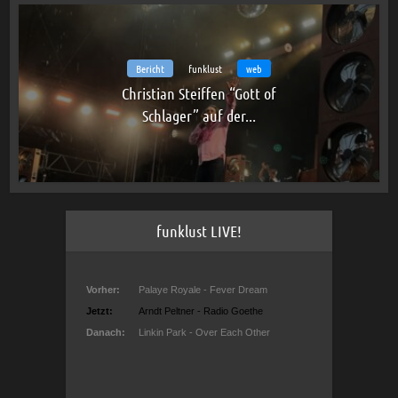
Bericht
funklust
web
Christian Steiffen “Gott of
Schlager” auf der...
funklust LIVE!