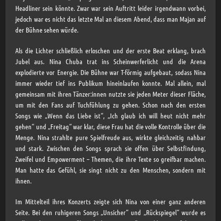
Headliner sein könnte. Zwar war sein Auftritt leider irgendwann vorbei,
jedoch war es nicht das letzte Mal an diesem Abend, dass man Majan auf
der Bühne sehen würde.
Als die Lichter schließlich erloschen und der erste Beat erklang, brach
Jubel aus. Nina Chuba trat ins Scheinwerferlicht und die Arena
explodierte vor Energie. Die Bühne war T-förmig aufgebaut, sodass Nina
immer wieder tief ins Publikum hineinlaufen konnte. Mal allein, mal
gemeinsam mit ihren Tänzer:innen nutzte sie jeden Meter dieser Fläche,
um mit den Fans auf Tuchfühlung zu gehen. Schon nach den ersten
Songs wie „Wenn das Liebe ist“, „Ich glaub ich will heut nicht mehr
gehen“ und „Freitag“ war klar, diese Frau hat die volle Kontrolle über die
Menge. Nina strahlte pure Spielfreude aus, wirkte gleichzeitig nahbar
und stark. Zwischen den Songs sprach sie offen über Selbstfindung,
Zweifel und Empowerment – Themen, die ihre Texte so greifbar machen.
Man hatte das Gefühl, sie singt nicht zu den Menschen, sondern mit
ihnen.
Im Mittelteil ihres Konzerts zeigte sich Nina von einer ganz anderen
Seite. Bei den ruhigeren Songs „Unsicher“ und „Rückspiegel“ wurde es