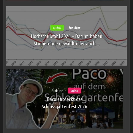
audio
funklust
Hochschulwahl 2026 – Darum haben
Studierende gewählt oder auch...
funklust
video
Paco entdeckt das
Schlossgartenfest 2026