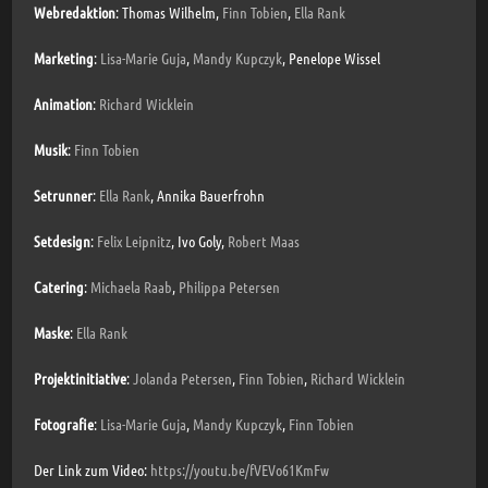
Webredaktion
: Thomas Wilhelm,
Finn Tobien
,
Ella Rank
⁠Marketing
:
Lisa-Marie Guja
,
Mandy Kupczyk
, Penelope Wissel
Animation
:
Richard Wicklein
Musik
:
Finn Tobien
Setrunner
:
Ella Rank
, Annika Bauerfrohn
Setdesign
:
Felix Leipnitz
, Ivo Goly,
Robert Maas
⁠Catering
:
Michaela Raab
,
Philippa Petersen
Maske
:
Ella Rank
Projektinitiative
:
Jolanda Petersen
,
Finn Tobien
,
Richard Wicklein
Fotografie
:
Lisa-Marie Guja
,
Mandy Kupczyk
,
Finn Tobien
Der Link zum Video:
https://youtu.be/fVEVo61KmFw