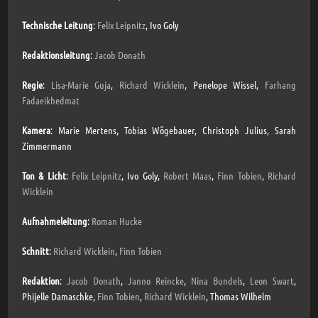
⁠Technische Leitung
:
Felix Leipnitz
, Ivo Goly
Redaktionsleitung
:
Jacob Donath
Regie
:
Lisa-Marie Guja
,
Richard Wicklein
, Penelope Wissel,
Farhang
Fadaeikhedmat
Kamera
: Marie Mertens, Tobias Wögebauer, Christoph Julius, Sarah
Zimmermann
Ton & Licht
:
Felix Leipnitz
, Ivo Goly,
Robert Maas
,
Finn Tobien
,
Richard
Wicklein
Aufnahmeleitung
:
Roman Hucke
Schnitt
:
Richard Wicklein
,
Finn Tobien
Redaktion
:
Jacob Donath
,
Janno Reincke
,
Nina Bundels
,
Leon Swart
,
Phijelle Damaschke,
Finn Tobien
,
Richard Wicklein
, Thomas Wilhelm