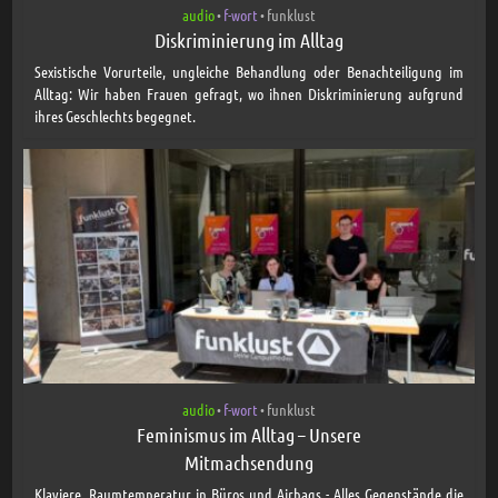
audio
f-wort
funklust
•
•
Diskriminierung im Alltag
Sexistische Vorurteile, ungleiche Behandlung oder Benachteiligung im
Alltag: Wir haben Frauen gefragt, wo ihnen Diskriminierung aufgrund
ihres Geschlechts begegnet.
audio
f-wort
funklust
•
•
Feminismus im Alltag – Unsere
Mitmachsendung
Klaviere, Raumtemperatur in Büros und Airbags - Alles Gegenstände die