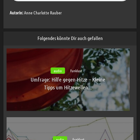
Autorin:
Anne Charlotte Rauber
Folgendes könnte Dir auch gefallen
audio
funklust
Umfrage: Hilfe gegen Hitze – Kleine
Tipps um Hitzewellen...
audio
funklust