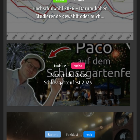
Hochschulwahl 2026 – Darum haben
Studierende gewählt oder auch...
funklust
video
Paco entdeckt das
Schlossgartenfest 2026
Bericht
funklust
web