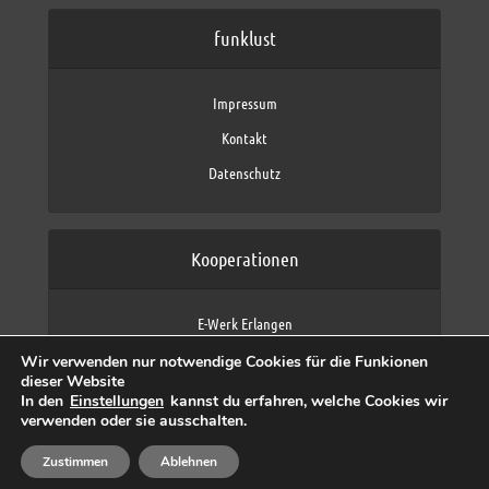
funklust
Impressum
Kontakt
Datenschutz
Kooperationen
E-Werk Erlangen
FAU Erlangen-Nürnberg
Wir verwenden nur notwendige Cookies für die Funkionen
Fraunhofer IIS
dieser Website
max neo (AFK max)
In den
Einstellungen
kannst du erfahren, welche Cookies wir
verwenden oder sie ausschalten.
Zustimmen
Ablehnen
Copyright © 2026 by funklust, FAU