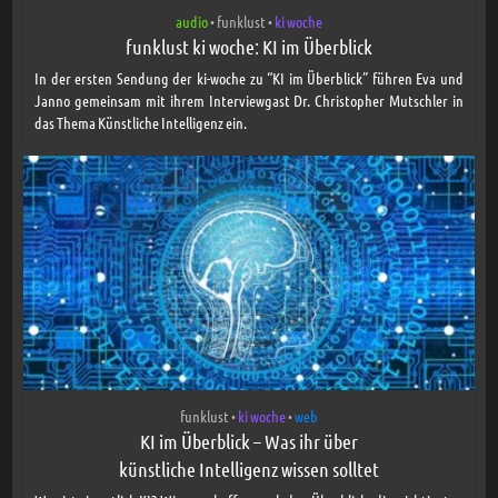
audio
funklust
ki woche
•
•
funklust ki woche: KI im Überblick
In der ersten Sendung der ki-woche zu “KI im Überblick” führen Eva und
Janno gemeinsam mit ihrem Interviewgast Dr. Christopher Mutschler in
das Thema Künstliche Intelligenz ein.
funklust
ki woche
web
•
•
KI im Überblick – Was ihr über
künstliche Intelligenz wissen solltet