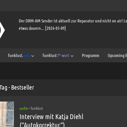
Der DRM-AM Sender ist aktuell zur Reparatur und nicht on air! Le
etwas dauern... [2026-03-09]
funklust.
web
funklust
f*-wort
Programm
Upcoming E
Tag - Bestseller
audio
funklust
•
Interview mit Katja Diehl
(“Autokorrektur”)