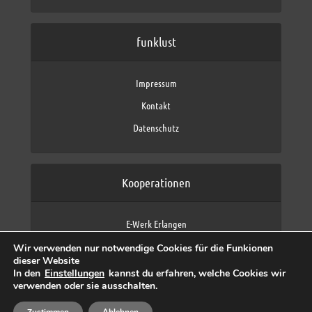
funklust
Impressum
Kontakt
Datenschutz
Kooperationen
E-Werk Erlangen
FAU Erlangen-Nürnberg
Wir verwenden nur notwendige Cookies für die Funkionen
Fraunhofer IIS
dieser Website
max neo (AFK max)
In den
Einstellungen
kannst du erfahren, welche Cookies wir
verwenden oder sie ausschalten.