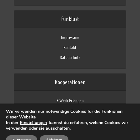
funklust
Impressum
Kontakt
Datenschutz
Kooperationen
E-Werk Erlangen
FAU Erlangen-Nürnberg
Wir verwenden nur notwendige Cookies für die Funkionen
Fraunhofer IIS
dieser Website
max neo (AFK max)
In den
Einstellungen
kannst du erfahren, welche Cookies wir
verwenden oder sie ausschalten.