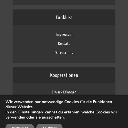
funklust
Impressum
Kontakt
Datenschutz
Kooperationen
E-Werk Erlangen
FAU Erlangen-Nürnberg
Wir verwenden nur notwendige Cookies für die Funkionen
Fraunhofer IIS
dieser Website
max neo (AFK max)
In den
Einstellungen
kannst du erfahren, welche Cookies wir
verwenden oder sie ausschalten.