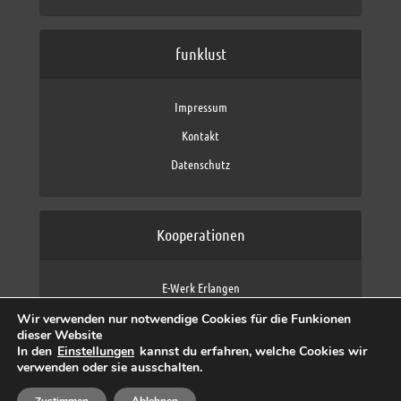
funklust
Impressum
Kontakt
Datenschutz
Kooperationen
E-Werk Erlangen
FAU Erlangen-Nürnberg
Wir verwenden nur notwendige Cookies für die Funkionen
Fraunhofer IIS
dieser Website
max neo (AFK max)
In den
Einstellungen
kannst du erfahren, welche Cookies wir
verwenden oder sie ausschalten.