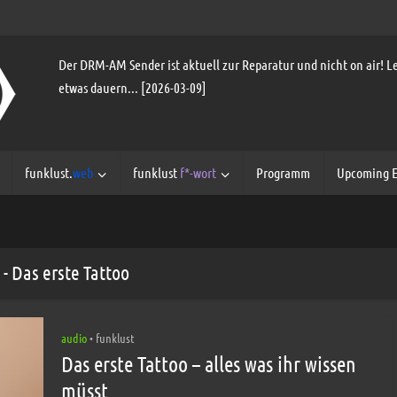
Der DRM-AM Sender ist aktuell zur Reparatur und nicht on air! Le
etwas dauern... [2026-03-09]
funklust.
web
funklust
f*-wort
Programm
Upcoming E
 - Das erste Tattoo
audio
funklust
•
Das erste Tattoo – alles was ihr wissen
müsst