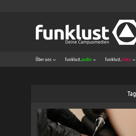
Über uns
funklust.
audio
funklust.
video
Tag