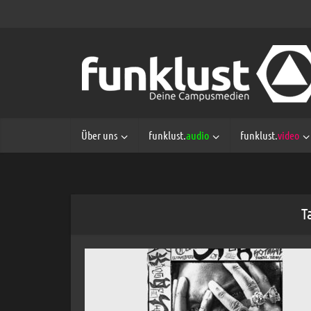
Über uns
funklust.
audio
funklust.
video
T