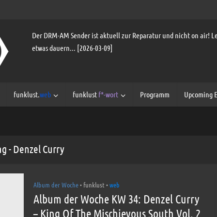
Der DRM-AM Sender ist aktuell zur Reparatur und nicht on air! Le
etwas dauern... [2026-03-09]
funklust.
web
funklust
f*-wort
Programm
Upcoming E
ag - Denzel Curry
Album der Woche
funklust
web
•
•
Album der Woche KW 34: Denzel Curry
– King Of The Mischievous South Vol. 2