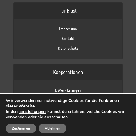
funklust
Impressum
Kontakt
Datenschutz
Kooperationen
E-Werk Erlangen
FAU Erlangen-Nürnberg
Wir verwenden nur notwendige Cookies für die Funkionen
Fraunhofer IIS
dieser Website
max neo (AFK max)
In den
Einstellungen
kannst du erfahren, welche Cookies wir
verwenden oder sie ausschalten.
Zustimmen
Ablehnen
Copyright © 2026 by funklust, FAU