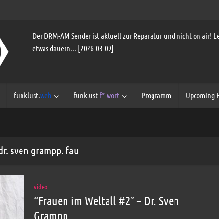
Der DRM-AM Sender ist aktuell zur Reparatur und nicht on air! Le
etwas dauern... [2026-03-09]
funklust.
web
funklust
f*-wort
Programm
Upcoming E
 dr. sven grampp. fau
video
“Frauen im Weltall #2” – Dr. Sven
Grampp