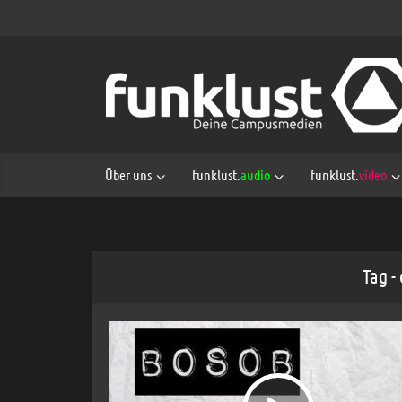
Über uns
funklust.
audio
funklust.
video
Tag -