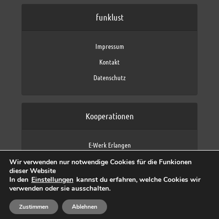
funklust
Impressum
Kontakt
Datenschutz
Kooperationen
E-Werk Erlangen
FAU Erlangen-Nürnberg
Wir verwenden nur notwendige Cookies für die Funkionen
Fraunhofer IIS
dieser Website
max neo (AFK max)
In den
Einstellungen
kannst du erfahren, welche Cookies wir
verwenden oder sie ausschalten.
Zustimmen
Ablehnen
Copyright © 2026 by funklust, FAU