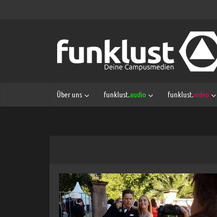
Über uns
funklust.
audio
funklust.
video