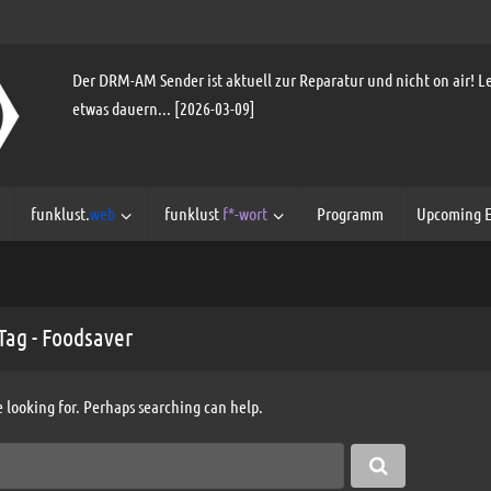
Der DRM-AM Sender ist aktuell zur Reparatur und nicht on air! Le
etwas dauern... [2026-03-09]
funklust.
web
funklust
f*-wort
Programm
Upcoming E
Tag - Foodsaver
e looking for. Perhaps searching can help.