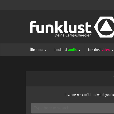
Über uns
funklust.
audio
funklust.
video
It seems we can’t find what you’r