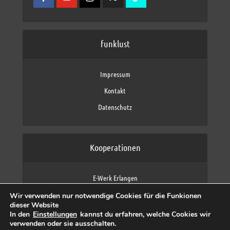
funklust
Impressum
Kontakt
Datenschutz
Kooperationen
E-Werk Erlangen
FAU Erlangen-Nürnberg
Wir verwenden nur notwendige Cookies für die Funkionen
Fraunhofer IIS
dieser Website
max neo (AFK max)
In den
Einstellungen
kannst du erfahren, welche Cookies wir
verwenden oder sie ausschalten.