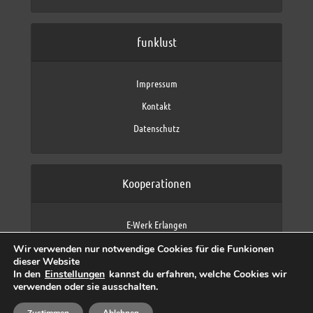
funklust
Impressum
Kontakt
Datenschutz
Kooperationen
E-Werk Erlangen
FAU Erlangen-Nürnberg
Wir verwenden nur notwendige Cookies für die Funkionen
Fraunhofer IIS
dieser Website
max neo (AFK max)
In den
Einstellungen
kannst du erfahren, welche Cookies wir
verwenden oder sie ausschalten.