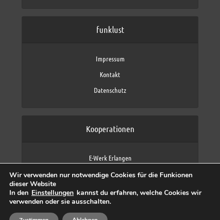
funklust
Impressum
Kontakt
Datenschutz
Kooperationen
E-Werk Erlangen
FAU Erlangen-Nürnberg
Wir verwenden nur notwendige Cookies für die Funkionen
Fraunhofer IIS
dieser Website
max neo (AFK max)
In den
Einstellungen
kannst du erfahren, welche Cookies wir
verwenden oder sie ausschalten.