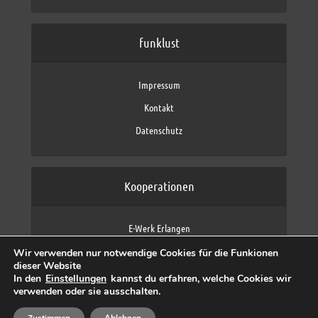
funklust
Impressum
Kontakt
Datenschutz
Kooperationen
E-Werk Erlangen
FAU Erlangen-Nürnberg
Wir verwenden nur notwendige Cookies für die Funkionen
Fraunhofer IIS
dieser Website
max neo (AFK max)
In den
Einstellungen
kannst du erfahren, welche Cookies wir
verwenden oder sie ausschalten.