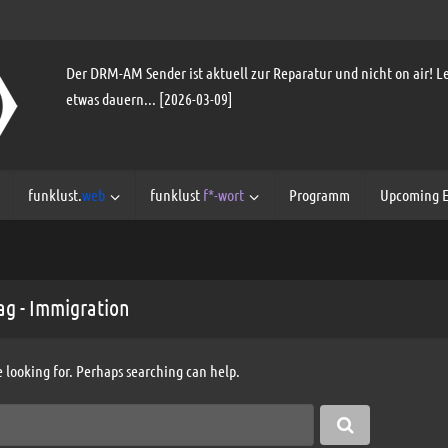
Der DRM-AM Sender ist aktuell zur Reparatur und nicht on air! Le
etwas dauern... [2026-03-09]
funklust.
web
funklust
f*-wort
Programm
Upcoming E
ag - Immigration
e looking for. Perhaps searching can help.