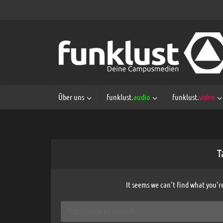
Über uns
funklust.
audio
funklust.
video
T
It seems we can’t find what you’r