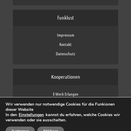
funklust
Impressum
Kontakt
Datenschutz
Kooperationen
E-Werk Erlangen
FAU Erlangen-Nürnberg
Wir verwenden nur notwendige Cookies für die Funkionen
Fraunhofer IIS
dieser Website
max neo (AFK max)
In den
Einstellungen
kannst du erfahren, welche Cookies wir
verwenden oder sie ausschalten.