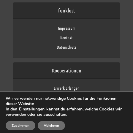
funklust
Impressum
Kontakt
Datenschutz
Kooperationen
E-Werk Erlangen
FAU Erlangen-Nürnberg
Wir verwenden nur notwendige Cookies für die Funkionen
Fraunhofer IIS
dieser Website
max neo (AFK max)
In den
Einstellungen
kannst du erfahren, welche Cookies wir
verwenden oder sie ausschalten.
Zustimmen
Ablehnen
Copyright © 2026 by funklust, FAU