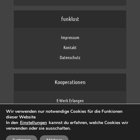
funklust
Impressum
Kontakt
Datenschutz
Kooperationen
E-Werk Erlangen
FAU Erlangen-Nürnberg
Wir verwenden nur notwendige Cookies für die Funkionen
Fraunhofer IIS
dieser Website
max neo (AFK max)
In den
Einstellungen
kannst du erfahren, welche Cookies wir
verwenden oder sie ausschalten.