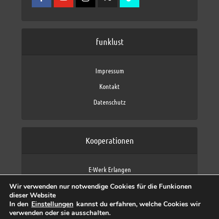
funklust
Impressum
Kontakt
Datenschutz
Kooperationen
E-Werk Erlangen
FAU Erlangen-Nürnberg
Wir verwenden nur notwendige Cookies für die Funkionen
Fraunhofer IIS
dieser Website
max neo (AFK max)
In den
Einstellungen
kannst du erfahren, welche Cookies wir
verwenden oder sie ausschalten.