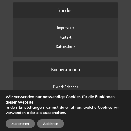
funklust
Impressum
Kontakt
Datenschutz
Kooperationen
E-Werk Erlangen
FAU Erlangen-Nürnberg
Wir verwenden nur notwendige Cookies für die Funkionen
Fraunhofer IIS
dieser Website
max neo (AFK max)
In den
Einstellungen
kannst du erfahren, welche Cookies wir
verwenden oder sie ausschalten.
Zustimmen
Ablehnen
Copyright © 2026 by funklust, FAU